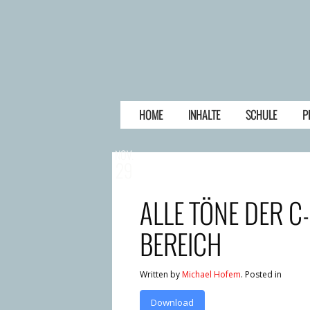
HOME
INHALTE
SCHULE
P
NOV.
29
ALLE TÖNE DER C
BEREICH
Written by
Michael Hofem
. Posted in
Download